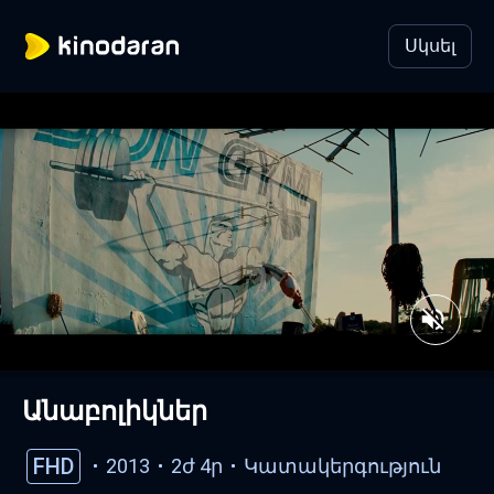
Սկսել
Անաբոլիկներ
FHD
2013
2ժ 4ր
Կատակերգություն