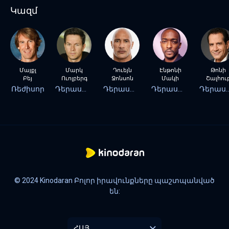
Կազմ
Մայքլ
Մարկ
Դուեյն
Էնթոնի
Թոնի
Բեյ
Ուոլբերգ
Ջոնսոն
Մակի
Շալհու
Ռեժիսոր
Դերասան
Դերասան
Դերասան
Դերա
© 2024 Kinodaran Բոլոր իրավունքները պաշտպանված
են:
ՀԱՅ