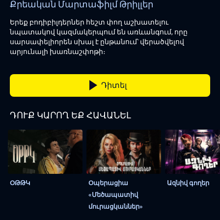
Քրեական
Մարտաֆիլմ
Թրիլլեր
Երեք բոդիբիլդերներ հեշտ փող աշխատելու
նպատակով կազմակերպում են առևանգում, որը
սարսափելիորեն սխալ է ընթանում՝ վերածվելով
արյունալի խառնաշփոթի։
Դիտել
ԴՈՒՔ ԿԱՐՈՂ ԵՔ ՀԱՎԱՆԵԼ
ՕԹԹԿ
Օպերացիա
Ազնիվ գողեր
«Մեծապատիվ
մուրացկաններ»