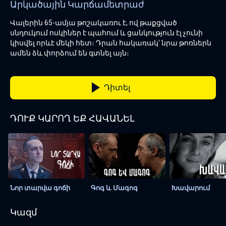
Արկածային
Կարճամետրաժ
Վալերին 65-ամյա թոշակառու է, ով թաքցված
սնդուկում ոսկիներ է պահում և ցանկություն էլ չունի
կիսվել որևէ մեկի հետ։ Դրան հակառակ՝ նրա թոռներն
ամեն ձև փորձում են գտնել այն։
Դիտել
ԴՈՒՔ ԿԱՐՈՂ ԵՔ ՀԱՎԱՆԵԼ
Նոր տարվա գոճի
Գոգ և Մագոգ
Խավարում
Կազմ