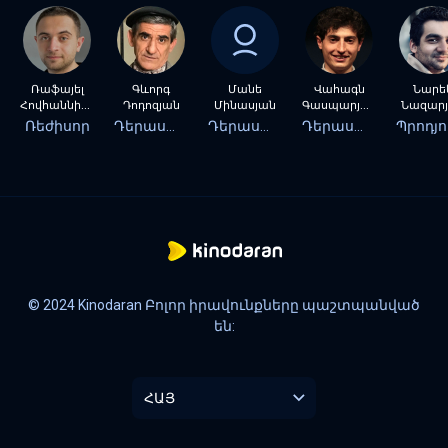
Ռաֆայել
Գևորգ
Մանե
Վահագն
Նարե
Հովհաննիսյան
Դոդոզյան
Մինասյան
Գասպարյան
Նազար
Ռեժիսոր
Դերասան
Դերասան
Դերասան
© 2024 Kinodaran Բոլոր իրավունքները պաշտպանված
են:
ՀԱՅ