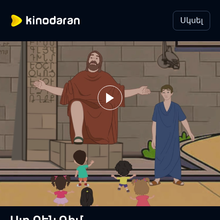
Սկսել