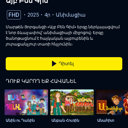
Այբ Բեն Գիմ
FHD
2025
4ր
Անիմացիա
Մարթեն Յորգանցի «Այբ Բեն Գիմ» երգը ներկայացվում
է նոր ձևաչափով՝ անիմացիայի միջոցով։ Երգը
ծանոթացնում է հայկական այբուբենին և
յուրաքանչյուր տառի հնչյունին։
Դիտել
ԴՈՒՔ ԿԱՐՈՂ ԵՔ ՀԱՎԱՆԵԼ
Անին ու Դանին
Անբան Հուռին
Անահիտ