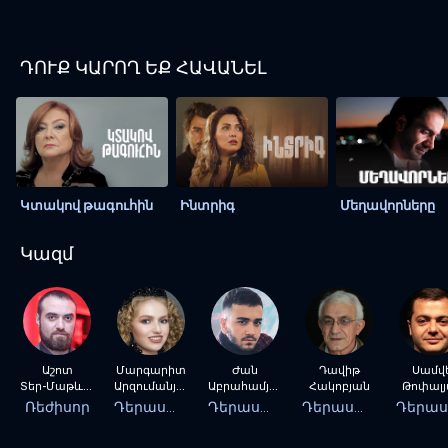
ԴՈՒՔ ԿԱՐՈՂ ԵՔ ՀԱՎԱՆԵԼ
Կտակով թագուհին
Ինտրիգ
Մեղավորները
Կազմ
Աշոտ
Մարգարիտ
Ժան
Դավիթ
Սամվե
Տեր-Մաթևոսյան
Արզումանյան
Աբրահամյան
Հակոբյան
Թոփալ
Ռեժիսոր
Դերասան
Դերասան
Դերասան