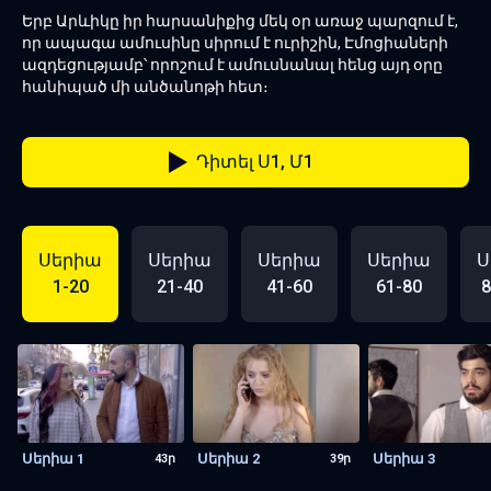
Երբ Արևիկը իր հարսանիքից մեկ օր առաջ պարզում է,
որ ապագա ամուսինը սիրում է ուրիշին, Էմոցիաների
ազդեցությամբ՝ որոշում է ամուսնանալ հենց այդ օրը
հանիպած մի անծանոթի հետ։
Դիտել Ս1, Մ1
Սերիա
Սերիա
Սերիա
Սերիա
Ս
1-20
21-40
41-60
61-80
8
Սերիա 1
Սերիա 2
Սերիա 3
43ր
39ր