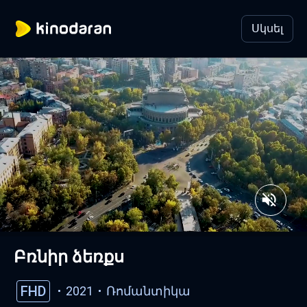
Սկսել
Բռնիր ձեռքս
FHD
2021
Ռոմանտիկա