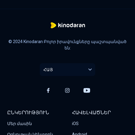
© 2024 Kinodaran Բոլոր իրավունքները պաշտպանված
են:
ՀԱՅ
ԸՆԿԵՐՈՒԹՅՈՒՆ
ՀԱՎԵԼՎԱԾՆԵՐ
Մեր մասին
iOS
Օգնության կենտրոն
Android