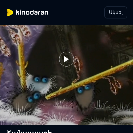
Սկսել