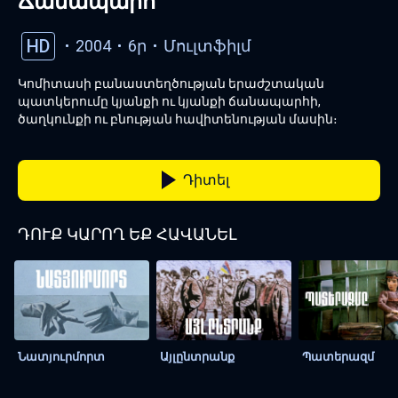
Ճանապարհ
HD
2004
6ր
Մուլտֆիլմ
Կոմիտասի բանաստեղծության երաժշտական
պատկերումը կյանքի ու կյանքի ճանապարհի,
ծաղկունքի ու բնության հավիտենության մասին։
Դիտել
ԴՈՒՔ ԿԱՐՈՂ ԵՔ ՀԱՎԱՆԵԼ
Նատյուրմորտ
Այլընտրանք
Պատերազմ