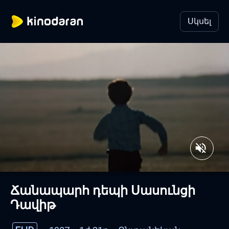
Սկսել
Ճանապարհ դեպի Սասունցի
Դավիթ