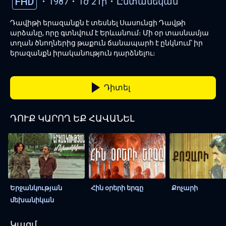
FHD
1987
1ժ 21ր
Ընտանեկան
Դավիթի երազանքն է տեսնել Սասունցի Դավթի
արձանը, որը գտնվում է Երևանում։ Մի օր տասնամյա
տղան ծնողներից թաքուն ճանապարհ է ընկնում՝ իր
երազանքն իրականություն դարձնելու։
Դիտել
ԴՈՒՔ ԿԱՐՈՂ ԵՔ ՀԱՎԱՆԵԼ
Երջանկության
Հին օրերի երգը
Քոչարի
մեխանիկան
Կազմ