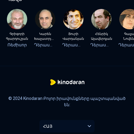
Գրիգորի
Կարեն
Յուրի
Հենրիկ
Գալյ
Գյարդուշյան
Խաչատրյան
Վարդանյան
Ալավերդյան
Նովեն
Ռեժիսոր
Դերասան
Դերասան
Դերասան
© 2024 Kinodaran Բոլոր իրավունքները պաշտպանված
են:
ՀԱՅ