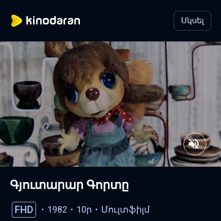
Սկսել
Գյուտարար Գորտը
FHD
1982
10ր
Մուլտֆիլմ