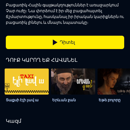
Բացառիկ Հային գայթակղություններ է առաջարկում
Չար ուժը։ Նա փորձում է իր մեջ բացահայտել
ճշմարտությունը, հասկանալ իր իրական կարիքներն ու
բացառիկ լինելու և մնալու նպատակը։
Դիտել
ԴՈՒՔ ԿԱՐՈՂ ԵՔ ՀԱՎԱՆԵԼ
Տաքսի Էլի լավ ա
Երևան ջան
Եթե բոլորը
Կազմ