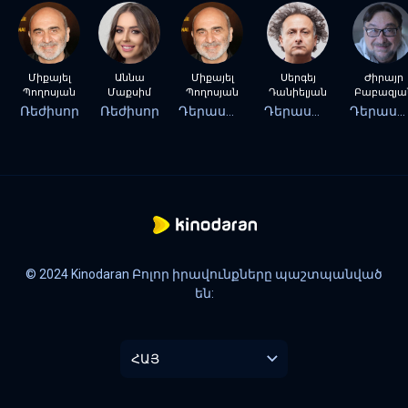
Միքայել
Աննա
Միքայել
Սերգեյ
Ժիրայր
Պողոսյան
Մաքսիմ
Պողոսյան
Դանիելյան
Բաբազյա
Ռեժիսոր
Ռեժիսոր
Դերասան
Դերասան
Դերասան
© 2024 Kinodaran Բոլոր իրավունքները պաշտպանված
են:
ՀԱՅ