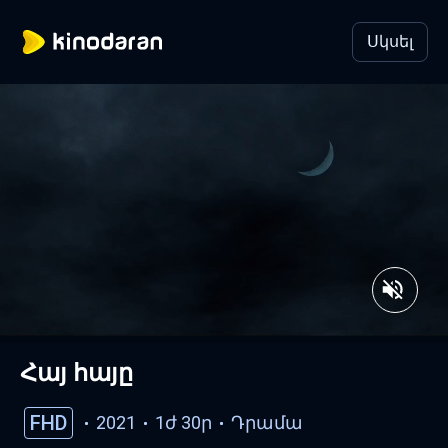
Սկսել
Հայ հայը
FHD
2021
1ժ 30ր
Դրամա