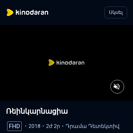
Սկսել
Ռեինկարնացիա
FHD
2018
2ժ 2ր
Դրամա
Դետեկտիվ