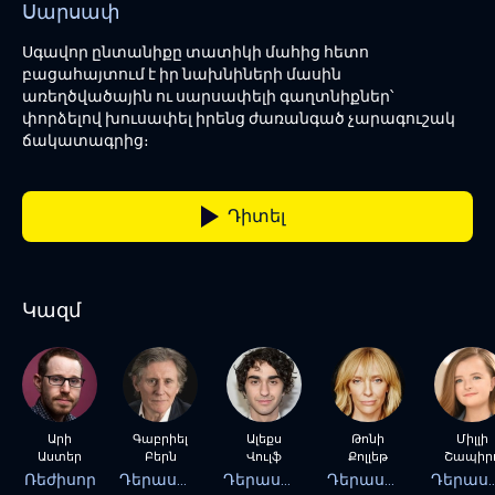
Սարսափ
Սգավոր ընտանիքը տատիկի մահից հետո
բացահայտում է իր նախնիների մասին
առեղծվածային ու սարսափելի գաղտնիքներ՝
փորձելով խուսափել իրենց ժառանգած չարագուշակ
ճակատագրից։
Դիտել
Կազմ
Արի
Գաբրիել
Ալեքս
Թոնի
Միլլի
Աստեր
Բերն
Վուլֆ
Քոլլեթ
Շապիր
Ռեժիսոր
Դերասան
Դերասան
Դերասան
Դերա