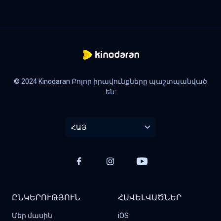
© 2024 Kinodaran Բոլոր իրավունքները պաշտպանված
են:
ՀԱՅ
ԸՆԿԵՐՈՒԹՅՈՒՆ
ՀԱՎԵԼՎԱԾՆԵՐ
Մեր մասին
iOS