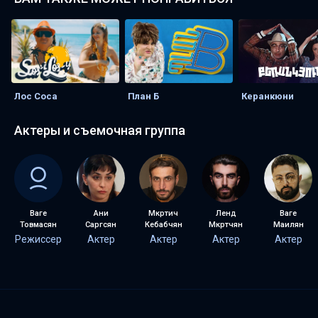
Лос Соса
План Б
Керанкюни
Актеры и съемочная группа
Ваге
Ани
Мкртич
Ленд
Ваге
Товмасян
Саргсян
Кебабчян
Мкртчян
Маилян
Режиссер
Актер
Актер
Актер
Актер