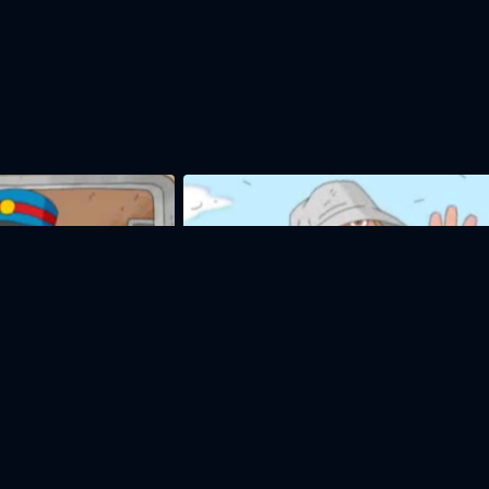
Муш
13м
15м
ВИТЬСЯ