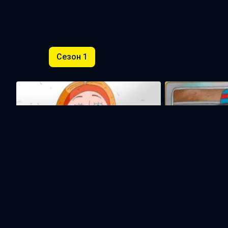
Сезон 1
Тигранакерт
Багеш
15м
ВАМ ТАКЖЕ МОЖЕТ ПОНРА