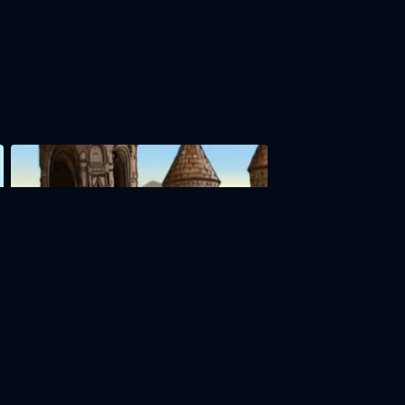
Ахтамар
15м