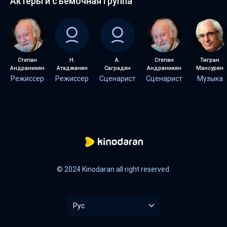
Актеры и съемочная группа
Степан
Н.
А.
Степан
Тигран
Андраникян
Атаджанян
Саградян
Андраникян
Мансурян
Режиссер
Режиссер
Сценарист
Сценарист
Музыка
© 2024 Kinodaran all right reserved.
Рус