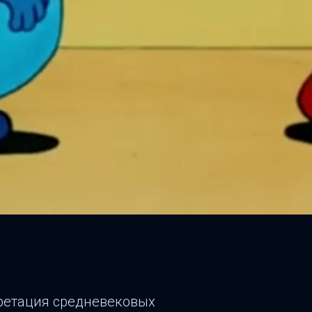
м
ретация средневековых