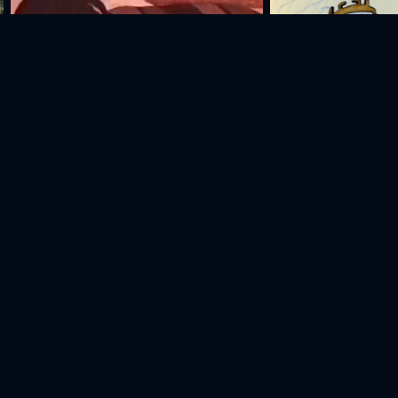
Маленький фермер
Тысяча и один тр