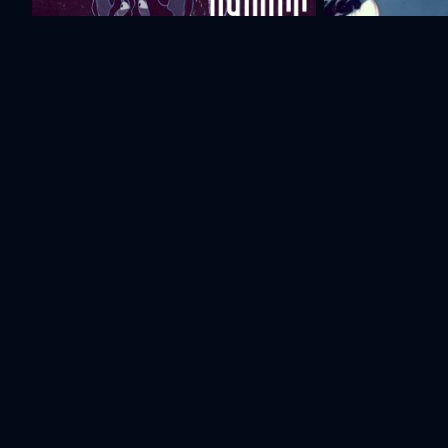
Собрание мышей
Охотники
Актеры и съемочная группа
Роберт
Таврос
Давид
Саакянц
Даштенц
Азарян
Режиссер
Сценарист
Музыка