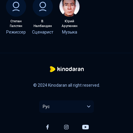
Степан
В.
Юрий
Галстян
Налбандян
Арутюнян
Режиссер
Сценарист
Музыка
© 2024 Kinodaran all right reserved.
Рус