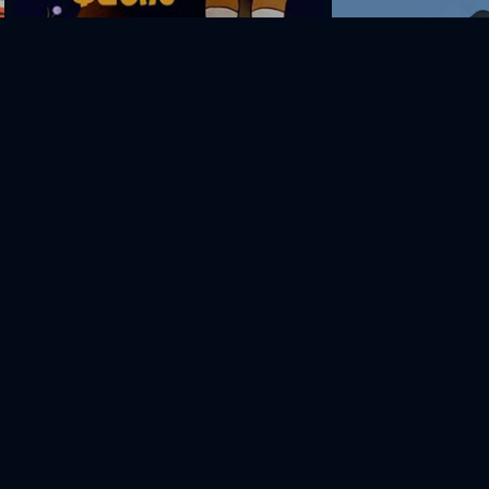
Невезучий Панос
Тапки Абу Хасана
Лилит
Нарек
Давид
Григор
охатян
Дурян
Бабаян
Багдасарян
Актер
Актер
Актер
Актер