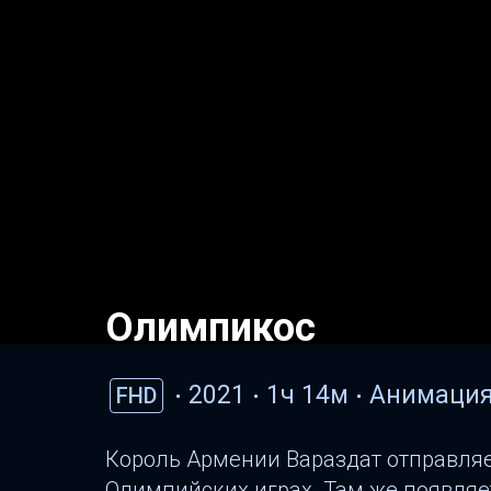
Олимпикос
2021
1ч 14м
Анимаци
FHD
Король Армении Вараздат отправляе
Олимпийских играх. Там же появляет