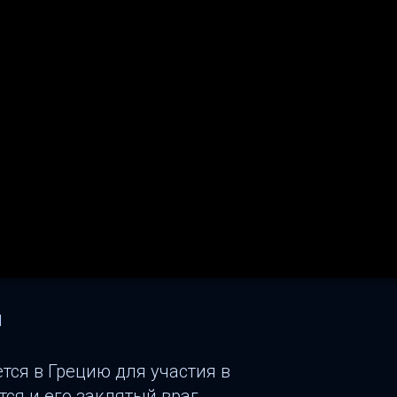
я
тся в Грецию для участия в
ся и его заклятый враг