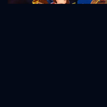
Анаит
Найденный со
Актеры и съемочная группа
Давид
Айк
Арман
Саакянц
Саакянц
Навасардян
Режиссер
Режиссер
Актер