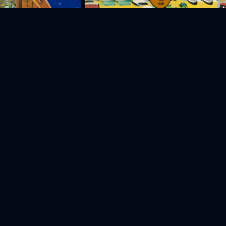
н
Лаваш
Мкртич
Заруи
Джульетта
Арзуманян
Бабаян
Степанян
Т
Актер
Актер
Актер