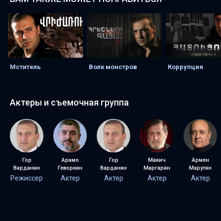
Мститель
Волк монстров
Коррупция
Актеры и съемочная группа
Гор
Арамо
Гор
Макич
Армен
Варданян
Геворкян
Варданян
Маргарян
Марутян
Режиссер
Актер
Актер
Актер
Актер