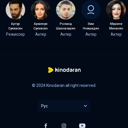
Артур
Арменуи
Роланд
Эми
Марине
Сукиасян
Сукиасян
Шахназарян
Новшадян
Минасян
Режиссер
Актер
Актер
Актер
Актер
© 2024 Kinodaran all right reserved.
Рус