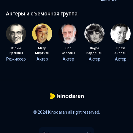
Актеры и съемочная группа
Юрий
Мгер
Сос
Лаура
Вреж
Ерзнкян
Мкртчян
Саргсян
Варданян
Акопян
Режиссер
Актер
Актер
Актер
Актер
© 2024 Kinodaran all right reserved.