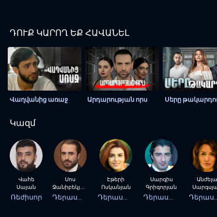
ԴՈՒՔ ԿԱՐՈՂ ԵՔ ՀԱՎԱՆԵԼ
Վաղվանից առաջ
Արդարության որս
Սերը թակարդո
Կազմ
Վահե
Սոս
Էթերի
Սարգիս
Անժել
Սայան
Ջանիբեկյան
Ոսկանյան
Գրիգորյան
Սարգսյ
Ռեժիսոր
Դերասան
Դերասան
Դերասան
Դերա