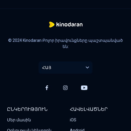
© 2024 Kinodaran Բոլոր իրավունքները պաշտպանված
են:
ՀԱՅ
ԸՆԿԵՐՈՒԹՅՈՒՆ
ՀԱՎԵԼՎԱԾՆԵՐ
Մեր մասին
iOS
Օգնության կենտրոն
Android