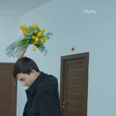
Սկսել