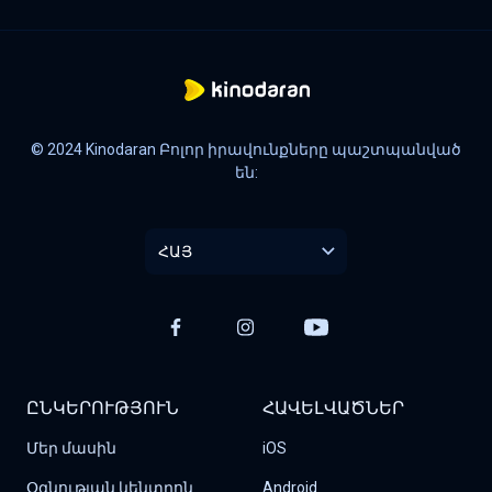
© 2024 Kinodaran Բոլոր իրավունքները պաշտպանված
են:
ՀԱՅ
ԸՆԿԵՐՈՒԹՅՈՒՆ
ՀԱՎԵԼՎԱԾՆԵՐ
Մեր մասին
iOS
Օգնության կենտրոն
Android