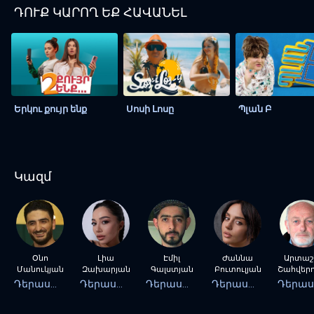
ԴՈՒՔ ԿԱՐՈՂ ԵՔ ՀԱՎԱՆԵԼ
Երկու քույր ենք
Սոսի Լոսը
Պլան Բ
Կազմ
Օնո
Լիա
Էմիլ
Ժաննա
Արտաշ
Մանուկյան
Զախարյան
Գալստյան
Բուտուլյան
Շահվերդյա
Դերասան
Դերասան
Դերասան
Դերասան