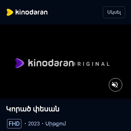
Սկսել
Կորած փեսան
FHD
2023
Սիթքոմ