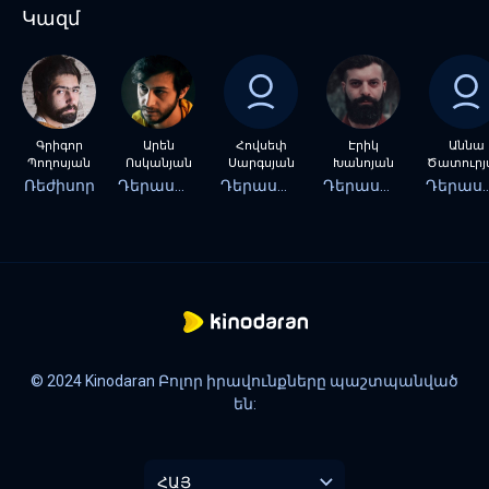
Կազմ
Գրիգոր
Արեն
Հովսեփ
Էրիկ
Աննա
Պողոսյան
Ոսկանյան
Սարգսյան
Խանոյան
Ծատուրյ
Ռեժիսոր
Դերասան
Դերասան
Դերասան
Դերա
© 2024 Kinodaran Բոլոր իրավունքները պաշտպանված
են:
ՀԱՅ