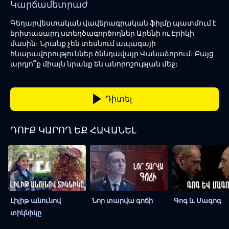
Կարճամետրաժ
Գեղարվեստական վավերագրական ֆիլմը պատմում է
երիտասարդ ստեղծագործողներ Արենի ու Էրիկի
մասին։ Նրանք չեն տեսնում ապագայի
հնարավորություններ ծննդավայր Վանաձորում։ Բայց
արդյո՞ք միայն նրանք են անորոշության մեջ։
Դիտել
ԴՈՒՔ ԿԱՐՈՂ ԵՔ ՀԱՎԱՆԵԼ
Լիլիթ անունով
Նոր տարվա գոճի
Գոգ և Մագոգ
տիկնիկը