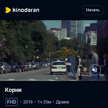
Начать
Корни
FHD
2016
1ч 20м
Драма