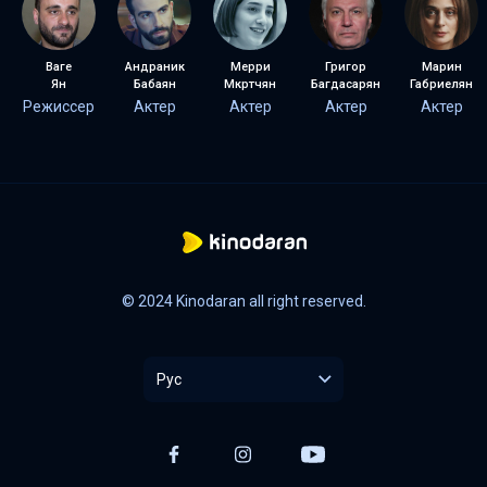
Ваге
Андраник
Мерри
Григор
Марин
Ян
Бабаян
Мкртчян
Багдасарян
Габриелян
Режиссер
Актер
Актер
Актер
Актер
© 2024 Kinodaran all right reserved.
Рус