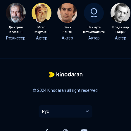
Дмитрий
Мгер
Овик
Лаймуте
Владимир
Кесаянц
Мкртчян
Ванян
Штримайтите
Пицек
Режиссер
Актер
Актер
Актер
Актер
© 2024 Kinodaran all right reserved.
Рус