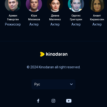
Арман
Юри
Диана
Саргис
Анаит
Геворгян
Меликов
Маленко
Григорян
Киракосян
Режиссер
Актер
Актер
Актер
Актер
© 2024 Kinodaran all right reserved.
Рус