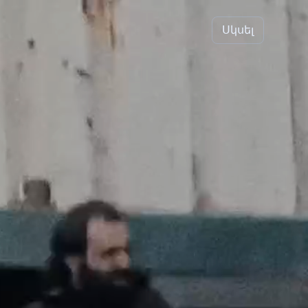
Սկսել