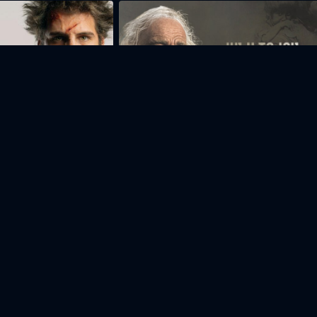
Վանա ծովուն արշալույսը
Սարգիս
Անահիտ
Յանա
Գրիգորյան
Կիրակոսյան
Գրիգորյան
Խաչ
Դերասան
Դերասան
Դերասան