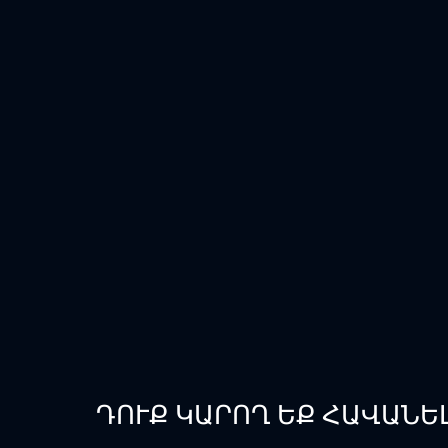
ԴՈՒՔ ԿԱՐՈՂ ԵՔ ՀԱՎԱՆԵ