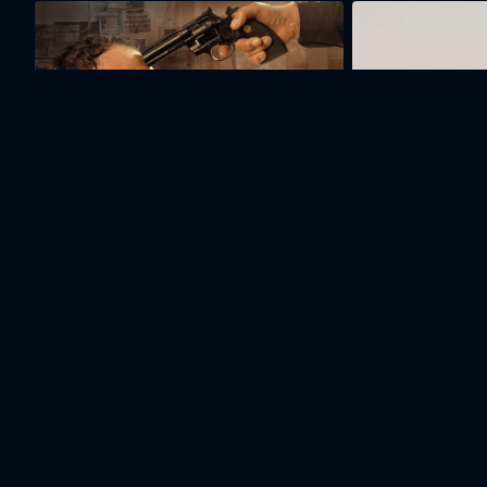
Ժամանակն է
Անքնություն
Կազմ
Արման
Յուրի
Դիանա
Գևորգյան
Մելիքով
Մալենկո
Ռեժիսոր
Դերասան
Դերասան