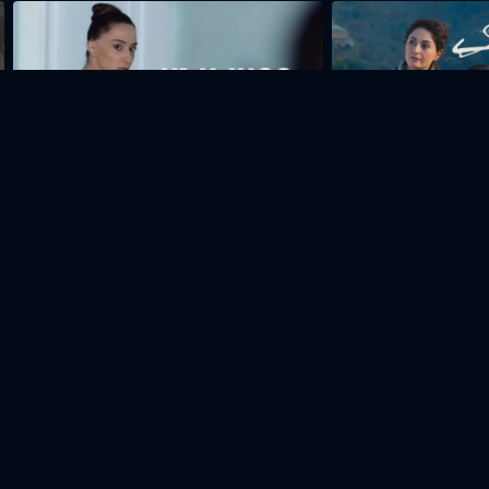
Անավարտ թռիչք
Զուլալի
Ալեքսանդր
Լուիզա
Արսեն
Արմեն
ատրյան
Ղամբարյան
Լևոնյան
Մարգարյան
Դերասան
Դերասան
Դերասան
Դերասան